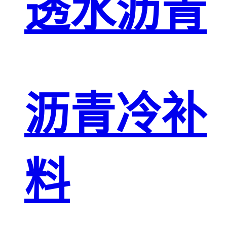
透水沥青
沥青冷补
料