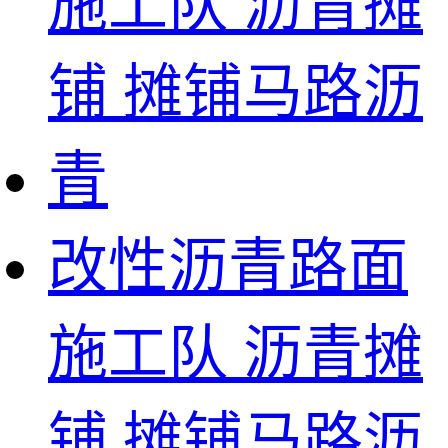
改性沥青路面
施工队 沥青摊
铺 摊铺马路沥