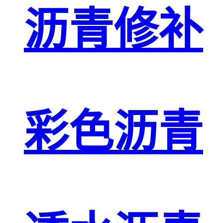
沥青修补
彩色沥青