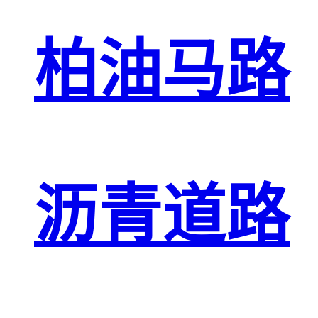
柏油马路
沥青道路