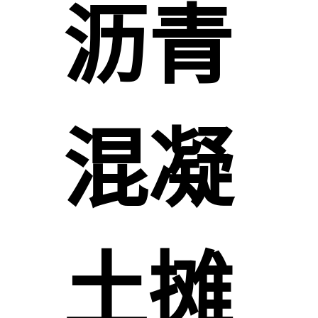
沥青
混凝
土摊