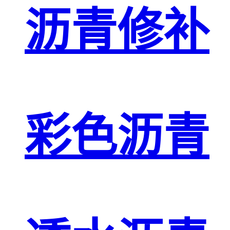
沥青修补
彩色沥青