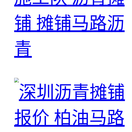
铺 摊铺马路沥
青