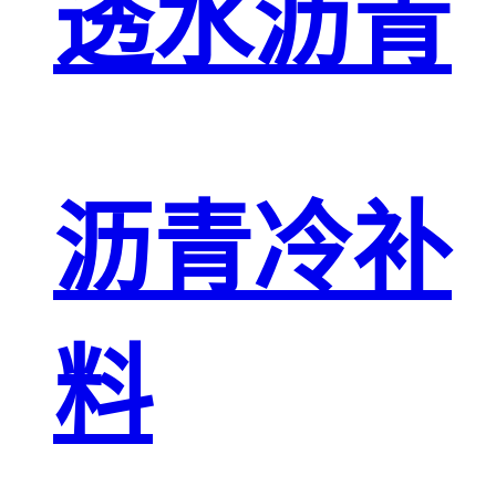
透水沥青
沥青冷补
料