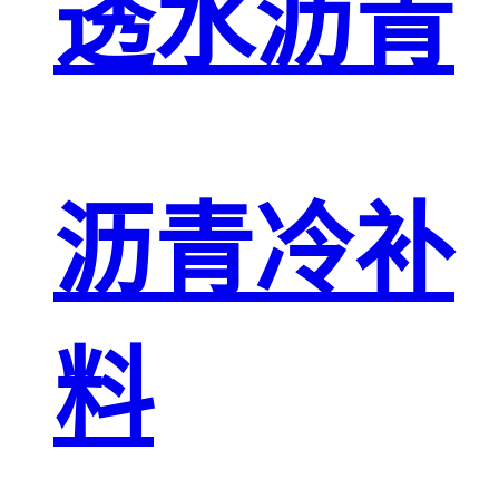
透水沥青
沥青冷补
料