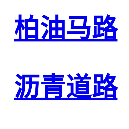
柏油马路
沥青道路