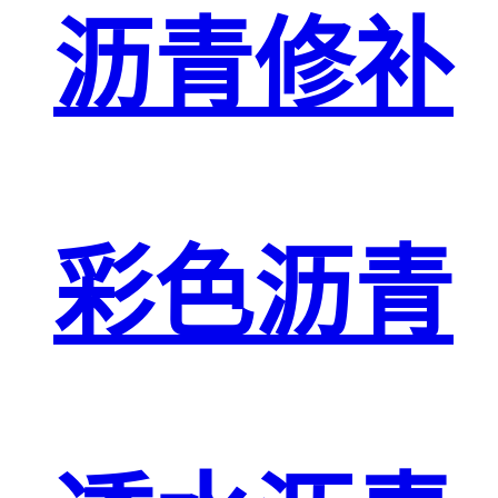
沥青修补
彩色沥青