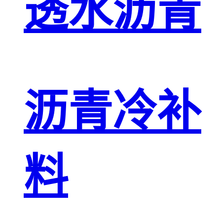
透水沥青
沥青冷补
料