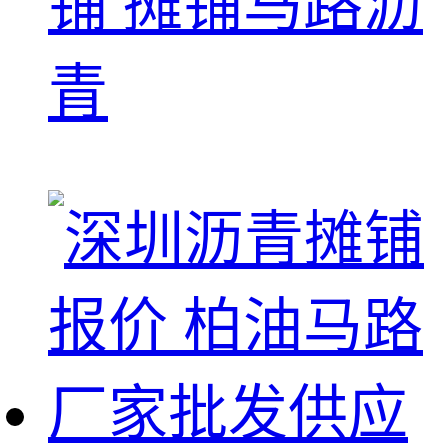
铺 摊铺马路沥
青