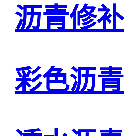
沥青修补
彩色沥青