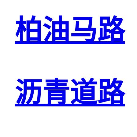
柏油马路
沥青道路