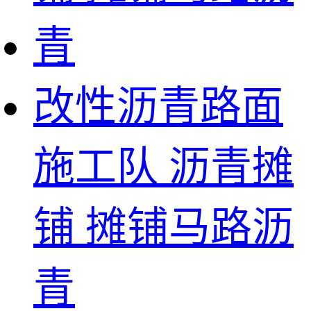
改性沥青路面
施工队 沥青摊
铺 摊铺马路沥
青