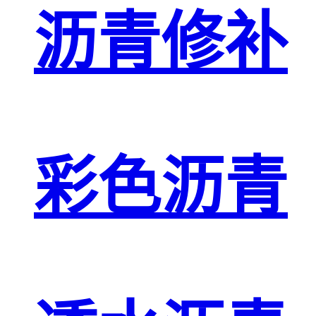
沥青修补
彩色沥青