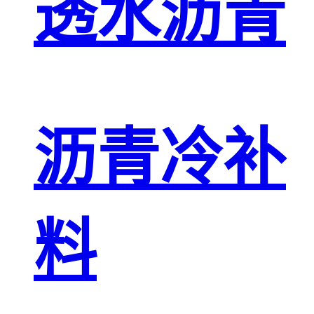
透水沥青
沥青冷补
料