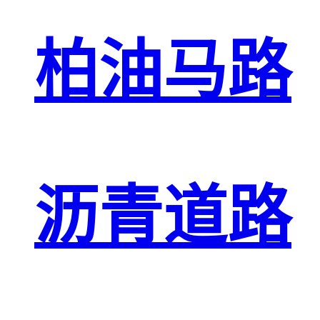
柏油马路
沥青道路