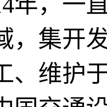
14年，一
域，集开
工、维护