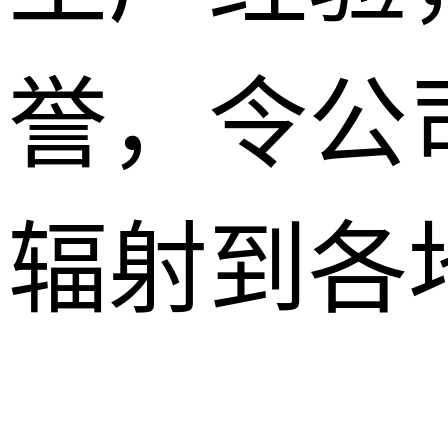
誉，令公
辐射到各