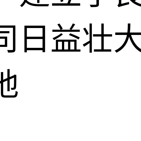
司日益壮
地