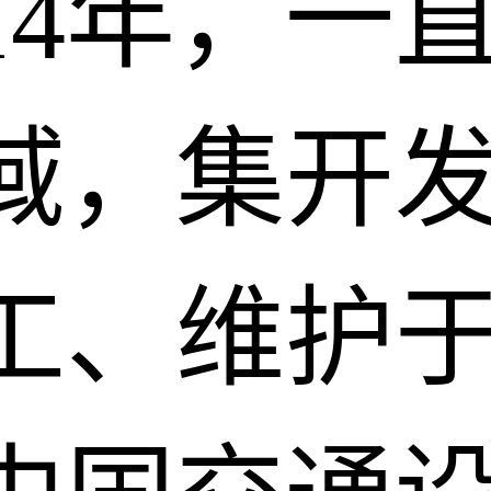
14年，一
域，集开
工、维护