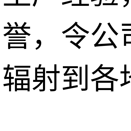
誉，令公
辐射到各