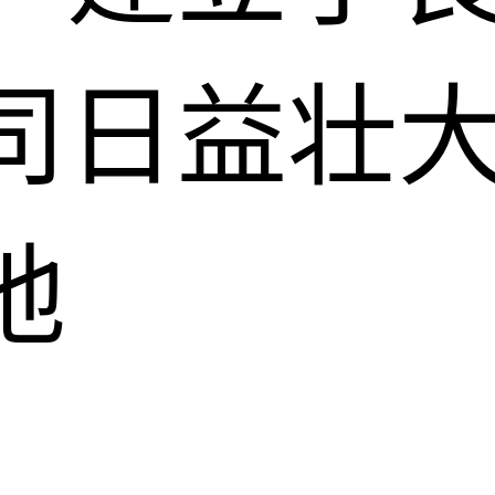
司日益壮
地