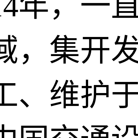
14年，一
域，集开
工、维护