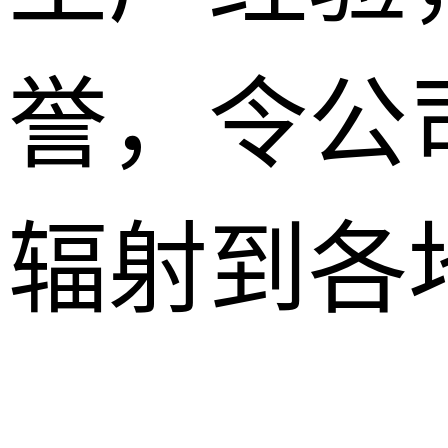
誉，令公
辐射到各