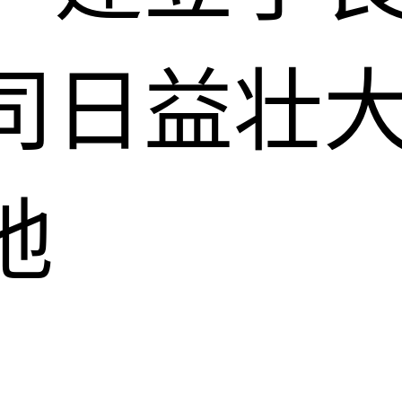
司日益壮
地